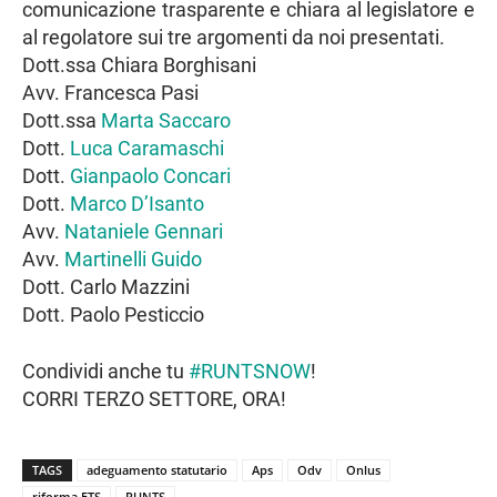
comunicazione trasparente e chiara al legislatore e
al regolatore sui tre argomenti da noi presentati.
Dott.ssa Chiara Borghisani
Avv. Francesca Pasi
Dott.ssa
Marta Saccaro
Dott.
Luca Caramaschi
Dott.
Gianpaolo Concari
Dott.
Marco D’Isanto
Avv.
Nataniele Gennari
Avv.
Martinelli Guido
Dott. Carlo Mazzini
Dott. Paolo Pesticcio
Condividi anche tu
#RUNTSNOW
!
CORRI TERZO SETTORE, ORA!
TAGS
adeguamento statutario
Aps
Odv
Onlus
riforma ETS
RUNTS