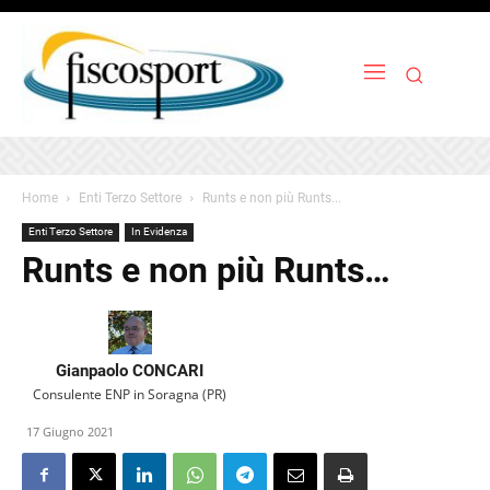
Home
Enti Terzo Settore
Runts e non più Runts...
Enti Terzo Settore
In Evidenza
Runts e non più Runts…
Gianpaolo CONCARI
Consulente ENP in Soragna (PR)
17 Giugno 2021