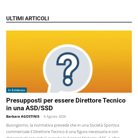
ULTIMI ARTICOLI
In Evidenza
Presupposti per essere Direttore Tecnico
in una ASD/SSD
Barbara AGOSTINIS
-
6 Agosto 2026
Buongiorno, la normativa prevede che in una Società Sportiva
commerciale il Direttore Tecnico è una figura necessaria e con
determinati requisiti (Laureato in Scienze Motorie, ISEF, o altre