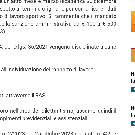
ione un altro mese e mezzo (scadenza 30 dicembre
ispetto al termine originario per comunicare i dati
to di lavoro sportivo. Si rammenta che il mancato
ella sanzione amministrativa da € 100 a € 500
3).
4, del D.lgs. 36/2021 vengono disciplinate alcune
ll’individuazione del rapporto di lavoro;
N
l
N
i attraverso il RAS.
N
voro nell’area del dilettantismo, assume quindi il
l
empimenti previdenziali e assistenziali.
N
e n. 2/2023 del 25 ottobre 2023 e le note n. 459 e