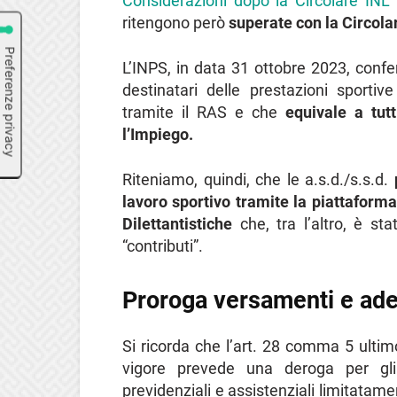
Considerazioni dopo la Circolare INL
ritengono però
superate con la Circola
L’INPS, in data 31 ottobre 2023, confer
destinatari delle prestazioni sportiv
tramite il RAS e che
equivale a tutt
l’Impiego.
Riteniamo, quindi, che le a.s.d./s.s.d.
lavoro sportivo tramite la piattaforma
Dilettantistiche
che, tra l’altro, è st
“contributi”.
Proroga versamenti e ade
Si ricorda che l’art. 28 comma 5 ultimo
vigore prevede una deroga per gli
previdenziali e assistenziali limitatam