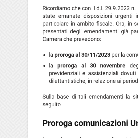
Ricordiamo che con il d.l. 29.9.2023 n.
state emanate disposizioni urgenti in
particolare in ambito fiscale. Ora, in 
presentati degli emendamenti già pas
Camera che prevedono:
la
proroga al 30/11/2023
per la com
la
proroga al
30 novembre
deg
previdenziali e assistenziali dovut
dilettantistiche, in relazione ai perio
Sulla base di tali emendamenti la si
seguito.
Proroga comunicazioni Un