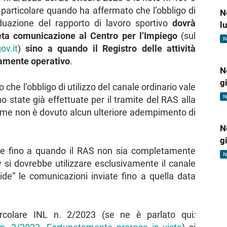
particolare quando ha affermato che l’obbligo di
N
iduazione del rapporto di lavoro sportivo
dovrà
l
ta comunicazione al Centro per l’Impiego
(sul
N
ov.it
)
sino a quando il Registro delle attività
namente operativo
.
N
g
 che l’obbligo di utilizzo del canale ordinario vale
N
 state già effettuate per il tramite del RAS alla
time non è dovuto alcun ulteriore adempimento di
N
g
 e fino a quando il RAS non sia completamente
N
 si dovrebbe utilizzare esclusivamente il canale
ide” le comunicazioni inviate fino a quella data
rcolare INL n. 2/2023 (se ne è parlato qui
: