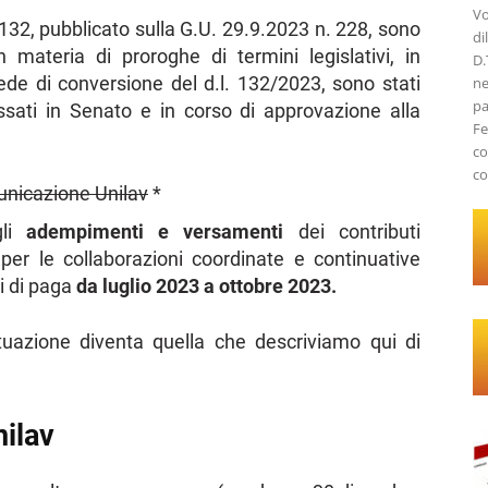
Vo
 132, pubblicato sulla G.U. 29.9.2023 n. 228, sono
di
 materia di proroghe di termini legislativi, in
D.
sede di conversione del d.l. 132/2023, sono stati
ne
pa
sati in Senato e in corso di approvazione alla
Fe
co
co
unicazione Unilav
*
li
adempimenti e versamenti
dei contributi
i per le collaborazioni coordinate e continuative
di di paga
da luglio 2023 a ottobre 2023.
tuazione diventa quella che descriviamo qui di
ilav