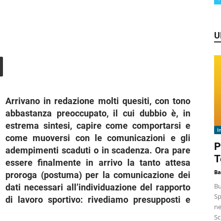
U
Arrivano in redazione molti quesiti, con tono
abbastanza preoccupato, il cui dubbio è, in
estrema sintesi, capire come comportarsi e
I
come muoversi con le comunicazioni e gli
P
adempimenti scaduti o in scadenza. Ora pare
T
essere finalmente in arrivo la tanto attesa
Ba
proroga (postuma) per la comunicazione dei
Bu
dati necessari all’individuazione del rapporto
Sp
di lavoro sportivo: rivediamo presupposti e
ne
Sc