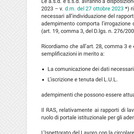
Le a.s.d. e s.s.d. avranno a disposiz
2023 – v.
d.m. del 27 ottobre 2023
*) r
necessari all’individuazione del rappor
adempimento comporta l’irrogazione d
(art. 19, comma 3, del D.lgs. n. 276/200
Ricordiamo che all’art. 28, comma 3 e 
semplificazioni in merito a:
La comunicazione dei dati necessari a
L’iscrizione e tenuta del L.U.L.
adempimenti che possono essere attuat
Il RAS, relativamente ai rapporti di la
ruolo di portale istituzionale per gli ad
L’Ispettorato del Lavoro con la circolar