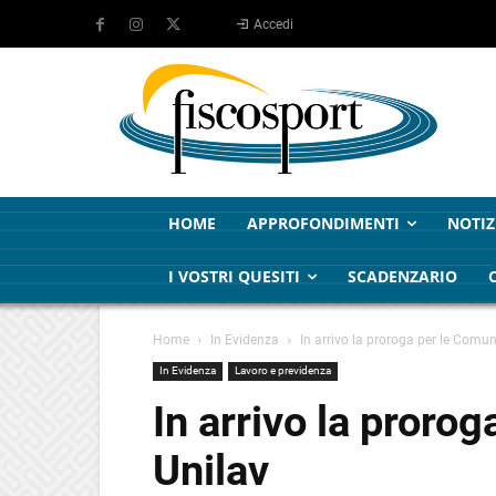
Accedi
HOME
APPROFONDIMENTI
NOTIZ
I VOSTRI QUESITI
SCADENZARIO
Home
In Evidenza
In arrivo la proroga per le Comun
In Evidenza
Lavoro e previdenza
In arrivo la proro
Unilav