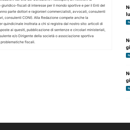
 giuridico-fiscali di interesse per il mondo sportive e per il Enti del
N
anno parte dottori e ragionieri commercialisti, avvocati, consulenti
l
itari, consulenti CONI). Alla Redazione compete anche la
N
quindicinale inoltrata a chi si registra dal nostro sito: articoli di
poste ai quesiti, pubblicazione di sentenze e circolari ministeriali,
lente e/o Dirigente della società o associazione sportiva
N
e problematiche fiscali.
g
N
N
g
N