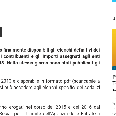
U
 finalmente disponibili gli elenchi definitivi dei
i contribuenti e gli importi assegnati agli enti
3. Nello stesso giorno sono stati pubblicati gli
I
P
l 2013 è disponibile in formato pdf (scaricabile a
T
si può accedere agli elenchi specifici dei sodalizi
Ba
Bu
Sp
anno erogati nel corso del 2015 e del 2016 dal
ne
ociali per il tramite dell’Agenzia delle Entrate a
Sc