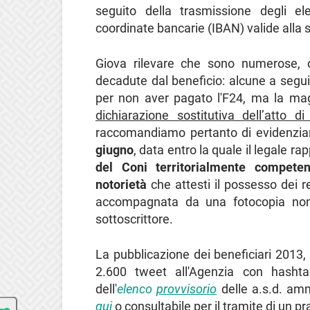
seguito della trasmissione degli e
coordinate bancarie (IBAN) valide alla 
Giova rilevare che sono numerose, ol
decadute dal beneficio: alcune a seguit
per non aver pagato l'F24, ma la ma
dichiarazione sostitutiva dell’atto di
raccomandiamo pertanto di evidenziar
giugno
, data entro la quale il legale ra
del Coni territorialmente competen
notorietà
che attesti il possesso dei re
accompagnata da una fotocopia non 
sottoscrittore.
La pubblicazione dei beneficiari 2013,
2.600 tweet all'Agenzia con hashta
dell'
elenco
provvisorio
delle a.s.d. amm
qui
o consultabile per il tramite di un pr