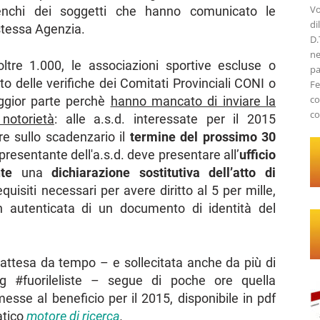
Vo
lenchi dei soggetti che hanno comunicato le
di
stessa Agenzia.
D.
ne
tre 1.000, le associazioni sportive escluse o
pa
o delle verifiche dei Comitati Provinciali CONI o
Fe
co
ggior parte perchè
hanno mancato di inviare la
co
 notorietà
: alle a.s.d. interessate per il 2015
e sullo scadenzario il
termine del prossimo 30
ppresentante dell'a.s.d. deve presentare all’
ufficio
te
una
dichiarazione sostitutiva dell’atto di
quisiti necessari per avere diritto al 5 per mille,
autenticata di un documento di identità del
 attesa da tempo – e sollecitata anche da più di
g #fuorileliste – segue di poche ore quella
esse al beneficio per il 2015, disponibile in pdf
atico
motore di ricerca
.