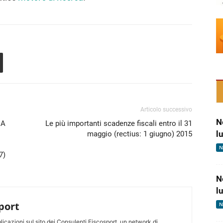
Articolo successivo
N
 A
Le più importanti scadenze fiscali entro il 31
l
maggio (rectius: 1 giugno) 2015
N
7)
N
l
port
N
icazioni sul sito dei Consulenti Fiscosport, un network di