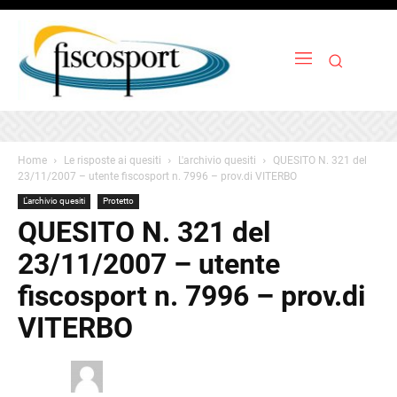
Home
Le risposte ai quesiti
L'archivio quesiti
QUESITO N. 321 del
23/11/2007 – utente fiscosport n. 7996 – prov.di VITERBO
L'archivio quesiti
Protetto
QUESITO N. 321 del
23/11/2007 – utente
fiscosport n. 7996 – prov.di
VITERBO