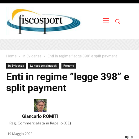
Home
In Evidenza
Enti in regime “legge 398” e split payment
In Evidenza
Le risposte ai quesiti
Protetto
Enti in regime “legge 398” e
split payment
Giancarlo ROMITI
Rag. Commercialista in Rapallo (GE)
19 Maggio 2022
0