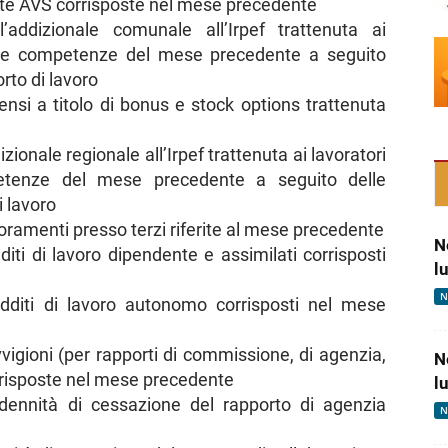
ite AVS corrisposte nel mese precedente
addizionale comunale all’Irpef trattenuta ai
ulle competenze del mese precedente a seguito
rto di lavoro
nsi a titolo di bonus e stock options trattenuta
ionale regionale all’Irpef trattenuta ai lavoratori
petenze del mese precedente a seguito delle
i lavoro
oramenti presso terzi riferite al mese precedente
N
iti di lavoro dipendente e assimilati corrisposti
l
N
dditi di lavoro autonomo corrisposti nel mese
vigioni (per rapporti di commissione, di agenzia,
N
rrisposte nel mese precedente
l
dennità di cessazione del rapporto di agenzia
N