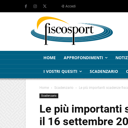
Accedi
HOME
APPROFONDIMENTI
NOTIZ
I VOSTRI QUESITI
SCADENZARIO
Home
Scadenzario
Le più importanti scadenze fisca
Scadenzario
Le più importanti 
il 16 settembre 2