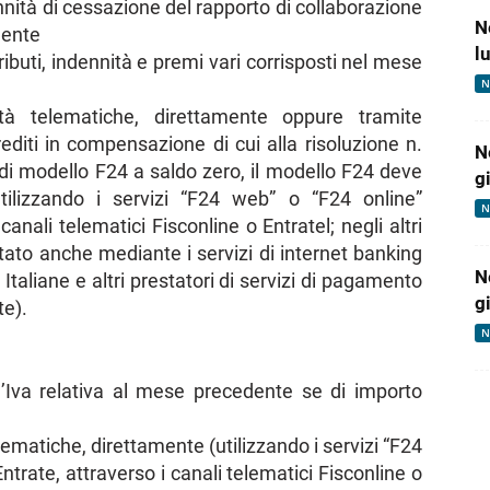
nità di cessazione del rapporto di collaborazione
N
dente
l
ibuti, indennità e premi vari corrisposti nel mese
N
à telematiche, direttamente oppure tramite
rediti in compensazione di cui alla risoluzione n.
N
di modello F24 a saldo zero, il modello F24 deve
g
ilizzando i servizi “F24 web” o “F24 online”
N
canali telematici Fisconline o Entratel; negli altri
tato anche mediante i servizi di internet banking
N
taliane e altri prestatori di servizi di pagamento
g
te).
N
’Iva relativa al mese precedente se di importo
ematiche, direttamente (utilizzando i servizi “F24
ntrate, attraverso i canali telematici Fisconline o