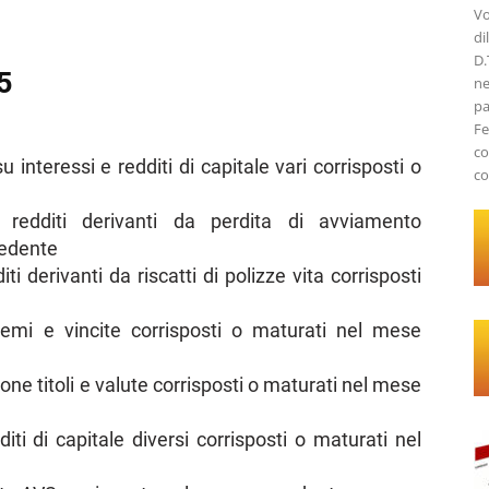
Vo
di
D.
5
ne
pa
Fe
co
 interessi e redditi di capitale vari corrisposti o
co
 redditi derivanti da perdita di avviamento
cedente
i derivanti da riscatti di polizze vita corrisposti
emi e vincite corrisposti o maturati nel mese
ne titoli e valute corrisposti o maturati nel mese
ti di capitale diversi corrisposti o maturati nel